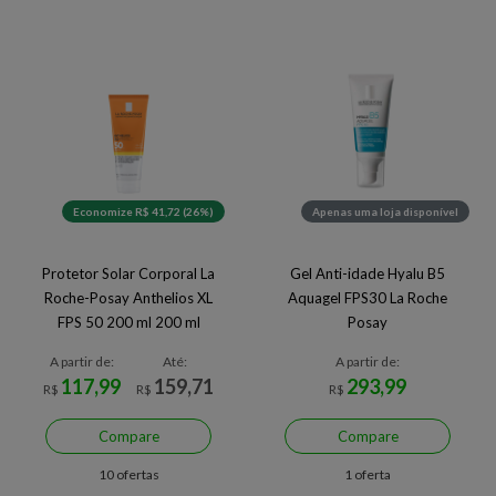
Economize R$ 41,72 (26%)
Apenas uma loja disponível
Protetor Solar Corporal La
Gel Anti-idade Hyalu B5
Roche-Posay Anthelios XL
Aquagel FPS30 La Roche
FPS 50 200 ml 200 ml
Posay
A partir de:
Até:
A partir de:
117,99
159,71
293,99
R$
R$
R$
Compare
Compare
10 ofertas
1 oferta