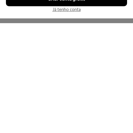
Já tenho conta
A Kosmética
Redes Sociais
Baixe o App
Sobre nós