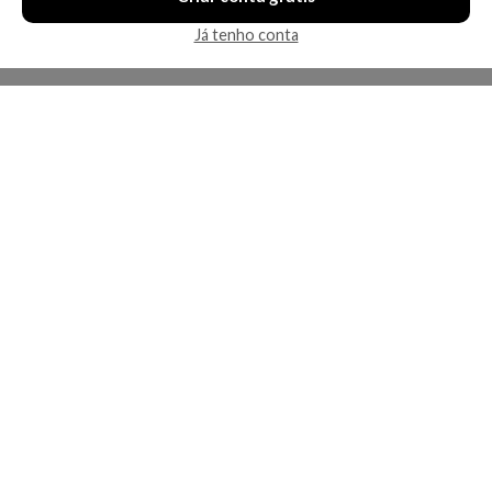
Já tenho conta
A Kosmética
Redes Sociais
Baixe o App
Sobre nós