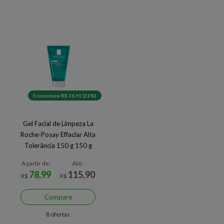
Economize R$ 36,91 (31%)
Gel Facial de Limpeza La
Roche-Posay Effaclar Alta
Tolerância 150 g 150 g
A partir de:
Até:
78,99
115,90
R$
R$
Compare
8 ofertas