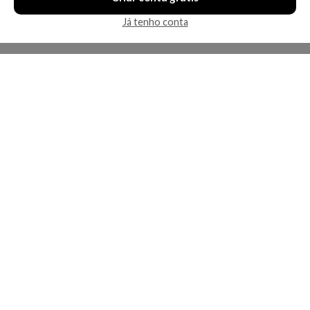
Já tenho conta
A Kosmética
Redes Sociais
Baixe o App
Sobre nós