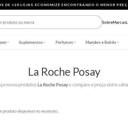
 DE +20 LOJAS
·
ECONOMIZE ENCONTRANDO O MENOR PRE
Sobre
Marcas
L
gem
Suplementos
Perfumes
Mamães e Bebês
La Roche Posay
ça novos produtos
La Roche Posay
e compare o preço entre várias
 produto disponível no momento.