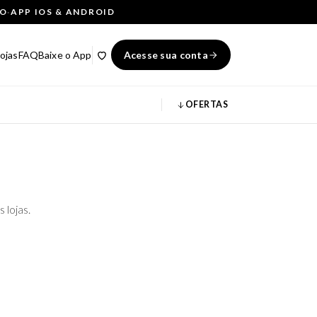
ÇO
·
APP IOS & ANDROID
ojas
FAQ
Baixe o App
Acesse sua conta
OFERTAS
 lojas.