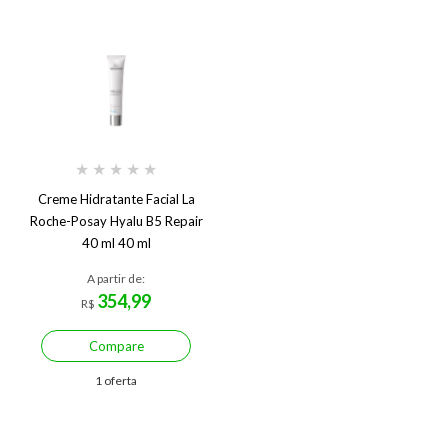
★
★
★
★
★
Creme Hidratante Facial La
Roche-Posay Hyalu B5 Repair
40 ml 40 ml
A partir de:
354,99
R$
Compare
1 oferta