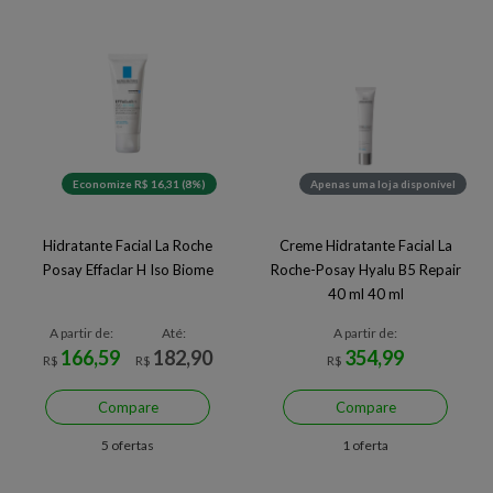
Economize R$ 16,31 (8%)
Apenas uma loja disponível
Hidratante Facial La Roche
Creme Hidratante Facial La
Posay Effaclar H Iso Biome
Roche-Posay Hyalu B5 Repair
40 ml 40 ml
A partir de:
Até:
A partir de:
166,59
182,90
354,99
R$
R$
R$
Compare
Compare
5 ofertas
1 oferta