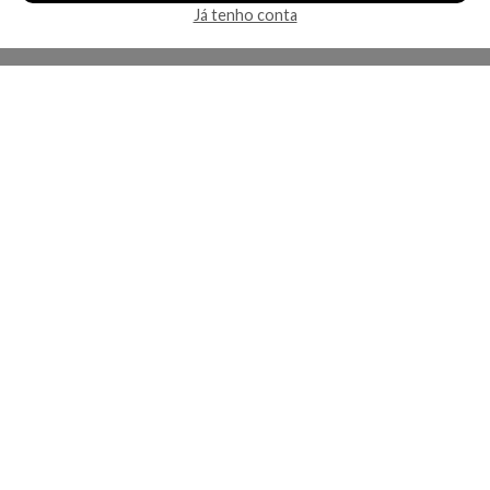
Já tenho conta
A Kosmética
Redes Sociais
Baixe o App
Sobre nós
Contato