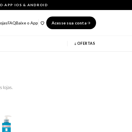
ÇO
·
APP IOS & ANDROID
ojas
FAQ
Baixe o App
Acesse sua conta
OFERTAS
 lojas.