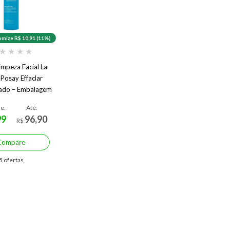
mize R$ 10,91 (11%)
★
★
★
★
impeza Facial La
Posay Effaclar
ado – Embalagem
omocional
de:
Até:
99
96,90
R$
Compare
5 ofertas