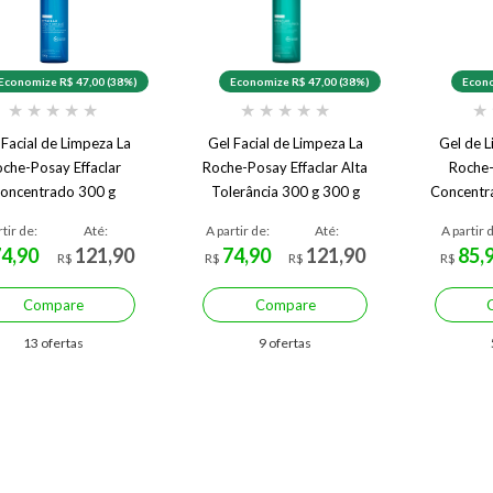
Economize R$ 47,00 (38%)
Economize R$ 47,00 (38%)
Econo
★
★
★
★
★
★
★
★
★
★
★
 Facial de Limpeza La
Gel Facial de Limpeza La
Gel de L
che-Posay Effaclar
Roche-Posay Effaclar Alta
Roche-
oncentrado 300 g
Tolerância 300 g 300 g
Concentr
Pr
rtir de:
Até:
A partir de:
Até:
A partir 
74,90
121,90
74,90
121,90
85,
R$
R$
R$
R$
Compare
Compare
13 ofertas
9 ofertas