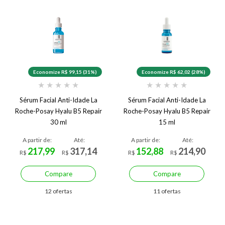
Economize R$ 99,15 (31%)
Economize R$ 62,02 (28%)
★
★
★
★
★
★
★
★
★
★
Sérum Facial Anti-Idade La
Sérum Facial Anti-Idade La
Roche-Posay Hyalu B5 Repair
Roche-Posay Hyalu B5 Repair
30 ml
15 ml
A partir de:
Até:
A partir de:
Até:
217,99
317,14
152,88
214,90
R$
R$
R$
R$
Compare
Compare
12 ofertas
11 ofertas