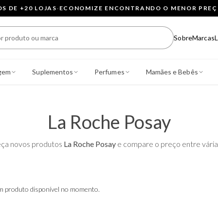
 DE +20 LOJAS
·
ECONOMIZE ENCONTRANDO O MENOR PRE
Sobre
Marcas
L
gem
Suplementos
Perfumes
Mamães e Bebês
La Roche Posay
ça novos produtos
La Roche Posay
e compare o preço entre várias
 produto disponível no momento.