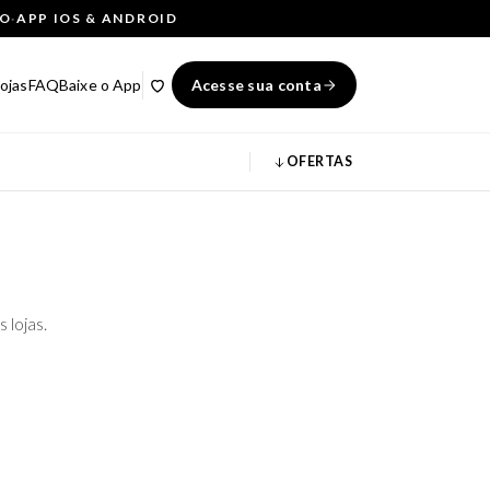
ÇO
·
APP IOS & ANDROID
ojas
FAQ
Baixe o App
Acesse sua conta
OFERTAS
 lojas.