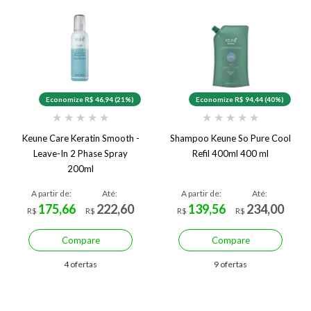
Economize R$ 46,94 (21%)
Economize R$ 94,44 (40%)
★
★
★
★
★
★
★
★
★
★
Keune Care Keratin Smooth -
Shampoo Keune So Pure Cool
Leave-In 2 Phase Spray
Refil 400ml 400 ml
200ml
A partir de:
Até:
A partir de:
Até:
175,66
222,60
139,56
234,00
R$
R$
R$
R$
Compare
Compare
4 ofertas
9 ofertas