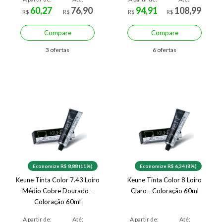
60,27
76,90
94,91
108,99
R$
R$
R$
R$
Compare
Compare
3 ofertas
6 ofertas
Economize R$ 8,88 (11%)
Economize R$ 6,34 (8%)
Keune Tinta Color 7.43 Loiro
Keune Tinta Color 8 Loiro
Médio Cobre Dourado -
Claro - Coloração 60ml
Coloração 60ml
A partir de:
Até:
A partir de:
Até: