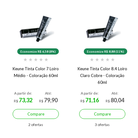
Economize R$ 6,58 (8%)
Economize R$ 8,88 (11%)
★
★
★
★
★
★
★
★
★
★
Keune Tinta Color 7 Loiro
Keune Tinta Color 8.4 Loiro
Médio - Coloração 60ml
Claro Cobre - Coloração
60ml
A partir de:
Até:
A partir de:
Até:
73,32
79,90
71,16
80,04
R$
R$
R$
R$
Compare
Compare
2 ofertas
3 ofertas