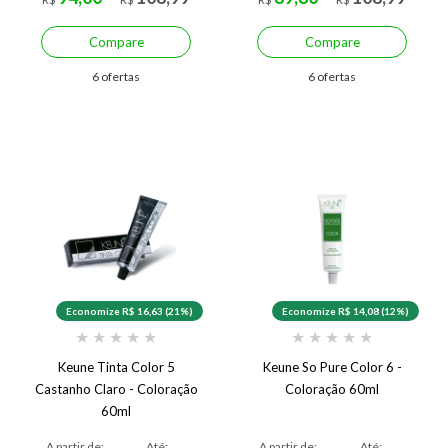
Compare
Compare
6 ofertas
6 ofertas
Economize R$ 16,63 (21%)
Economize R$ 14,08 (12%)
★
★
★
★
★
★
★
★
★
★
Keune Tinta Color 5
Keune So Pure Color 6 -
Castanho Claro - Coloração
Coloração 60ml
60ml
A partir de:
Até:
A partir de:
Até: