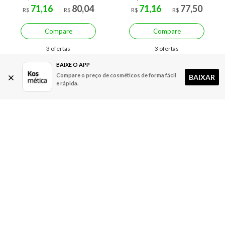
71,16
80,04
71,16
77,50
R$
R$
R$
R$
Compare
Compare
3 ofertas
3 ofertas
BAIXE O APP
Compare o preço de cosméticos de forma fácil
BAIXAR
e rápida.
Economize R$ 18,59 (17%)
Economize R$ 9,00 (11%)
Keune So Pure Color 6.00
Keune Tinta Color 8.34 Loiro
Cover Plus - Coloração 60ml
Claro Dourado Creme -
Coloração 60ml
A partir de:
Até:
A partir de:
Até: