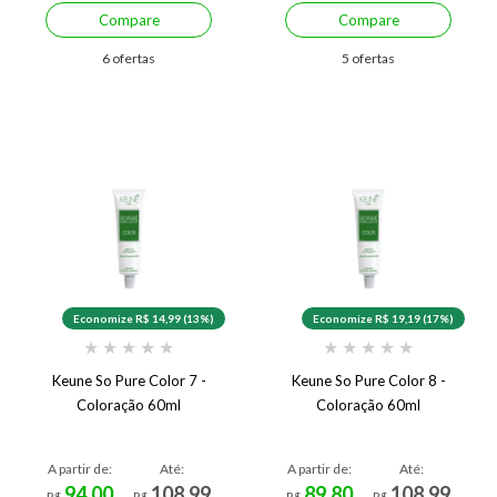
Compare
Compare
6 ofertas
5 ofertas
Economize R$ 14,99 (13%)
Economize R$ 19,19 (17%)
★
★
★
★
★
★
★
★
★
★
Keune So Pure Color 7 -
Keune So Pure Color 8 -
Coloração 60ml
Coloração 60ml
A partir de:
Até:
A partir de:
Até:
94,00
108,99
89,80
108,99
R$
R$
R$
R$