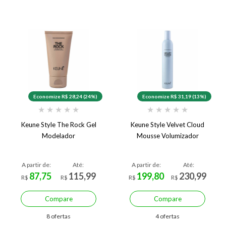
Economize R$ 28,24 (24%)
Economize R$ 31,19 (13%)
★
★
★
★
★
★
★
★
★
★
Keune Style The Rock Gel
Keune Style Velvet Cloud
Modelador
Mousse Volumizador
A partir de:
Até:
A partir de:
Até:
87,75
115,99
199,80
230,99
R$
R$
R$
R$
Compare
Compare
8 ofertas
4 ofertas