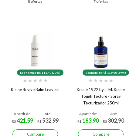
8 ofertas
7 ofertas
Economize R$ 111,40 (20%)
Economize R$ 119,00 (39%)
★
★
★
★
★
★
★
★
★
★
Keune Revive Balm Leave in
Keune 1922 by J. M. Keune
Tough Texture - Spray
Texturizador 250ml
A partir de:
Até:
A partir de:
Até:
421,59
532,99
183,90
302,90
R$
R$
R$
R$
Compare
Compare