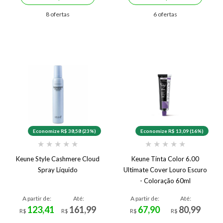
8 ofertas
6 ofertas
Economize R$ 38,58 (23%)
Economize R$ 13,09 (16%)
★
★
★
★
★
★
★
★
★
★
Keune Style Cashmere Cloud
Keune Tinta Color 6.00
Spray Líquido
Ultimate Cover Louro Escuro
- Coloração 60ml
A partir de:
Até:
A partir de:
Até:
123,41
161,99
67,90
80,99
R$
R$
R$
R$