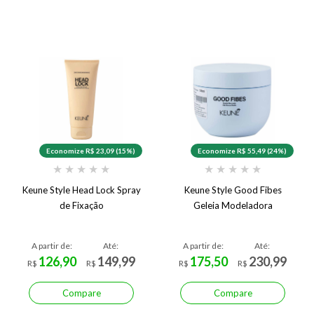
Economize R$ 23,09 (15%)
Economize R$ 55,49 (24%)
★
★
★
★
★
★
★
★
★
★
Keune Style Head Lock Spray
Keune Style Good Fibes
de Fixação
Geleia Modeladora
A partir de:
Até:
A partir de:
Até:
126,90
149,99
175,50
230,99
R$
R$
R$
R$
Compare
Compare