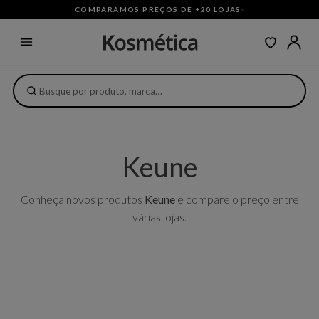
COMPARAMOS PREÇOS DE +20 LOJAS
·
Keune
Conheça novos produtos
Keune
e compare o preço entre
várias lojas.