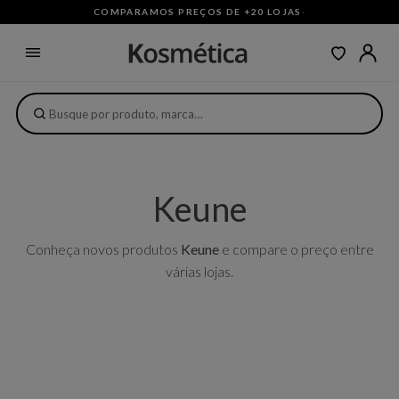
COMPARAMOS PREÇOS DE +20 LOJAS
·
Keune
Conheça novos produtos
Keune
e compare o preço entre
várias lojas.