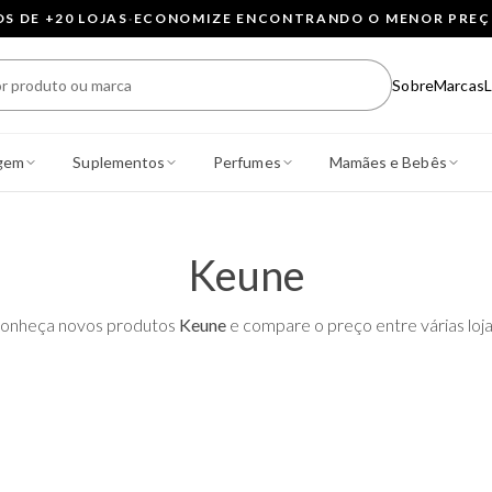
 DE +20 LOJAS
·
ECONOMIZE ENCONTRANDO O MENOR PRE
Sobre
Marcas
L
gem
Suplementos
Perfumes
Mamães e Bebês
Keune
onheça novos produtos
Keune
e compare o preço entre várias loja