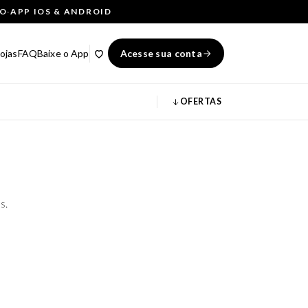
ÇO
·
APP IOS & ANDROID
ojas
FAQ
Baixe o App
Acesse sua conta
OFERTAS
s.