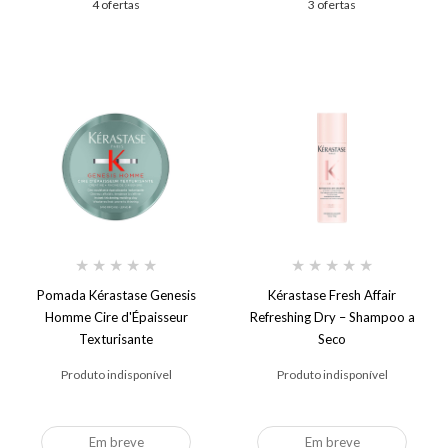
4 ofertas
3 ofertas
★
★
★
★
★
★
★
★
★
★
Pomada Kérastase Genesis
Kérastase Fresh Affair
Homme Cire d'Épaisseur
Refreshing Dry – Shampoo a
Texturisante
Seco
Produto indisponível
Produto indisponível
Em breve
Em breve