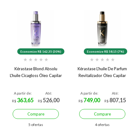
Economize R$ 162,35 (30%)
Economize R$ 58,15 (7%)
★
★
★
★
★
★
★
★
★
★
Kérastase Blond Absolu
Kérastase L'huile De Parfum
L'huile Cicagloss Óleo Capilar
Revitalizador Óleo Capilar
A partir de:
Até:
A partir de:
Até:
363,65
526,00
749,00
807,15
R$
R$
R$
R$
Compare
Compare
5 ofertas
4 ofertas