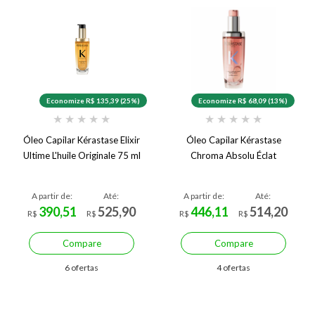
Economize R$ 135,39 (25%)
Economize R$ 68,09 (13%)
★
★
★
★
★
★
★
★
★
★
Óleo Capilar Kérastase Elixir
Óleo Capilar Kérastase
Ultime L'huile Originale 75 ml
Chroma Absolu Éclat
A partir de:
Até:
A partir de:
Até:
390,51
525,90
446,11
514,20
R$
R$
R$
R$
Compare
Compare
6 ofertas
4 ofertas