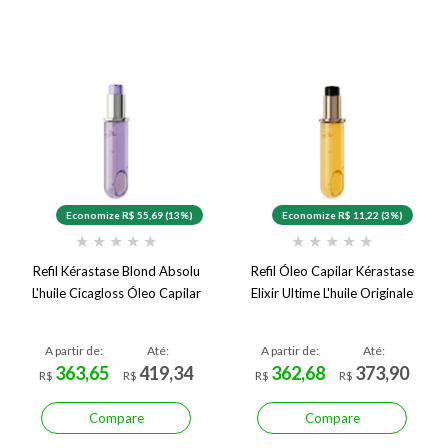
Economize R$ 55,69 (13%)
Economize R$ 11,22 (3%)
★
★
★
★
★
★
★
★
★
★
Refil Kérastase Blond Absolu
Refil Óleo Capilar Kérastase
L'huile Cicagloss Óleo Capilar
Elixir Ultime L'huile Originale
A partir de:
Até:
A partir de:
Até:
363,65
419,34
362,68
373,90
R$
R$
R$
R$
Compare
Compare