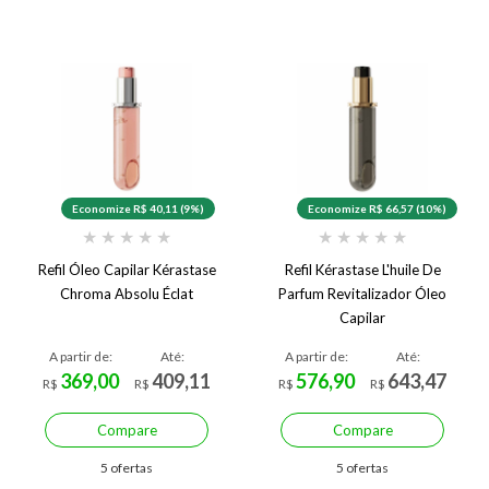
Economize R$ 40,11 (9%)
Economize R$ 66,57 (10%)
★
★
★
★
★
★
★
★
★
★
Refil Óleo Capilar Kérastase
Refil Kérastase L'huile De
Chroma Absolu Éclat
Parfum Revitalizador Óleo
Capilar
A partir de:
Até:
A partir de:
Até:
369,00
409,11
576,90
643,47
R$
R$
R$
R$
Compare
Compare
5 ofertas
5 ofertas