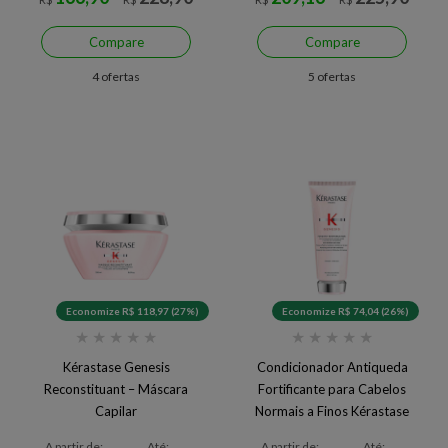
Compare
Compare
4 ofertas
5 ofertas
Economize R$ 118,97 (27%)
Economize R$ 74,04 (26%)
★
★
★
★
★
★
★
★
★
★
Kérastase Genesis
Condicionador Antiqueda
Reconstituant – Máscara
Fortificante para Cabelos
Capilar
Normais a Finos Kérastase
Genesis Fondant
A partir de:
Até:
A partir de:
Até: