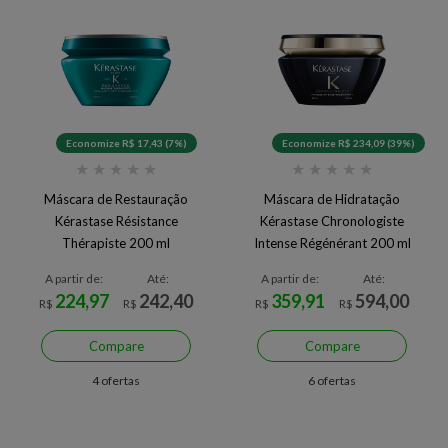
Economize R$ 17,43 (7%)
Economize R$ 234,09 (39%)
★
★
★
★
★
★
★
★
★
★
Máscara de Restauração
Máscara de Hidratação
Kérastase Résistance
Kérastase Chronologiste
Thérapiste 200 ml
Intense Régénérant 200 ml
A partir de:
Até:
A partir de:
Até:
224,97
242,40
359,91
594,00
R$
R$
R$
R$
Compare
Compare
4 ofertas
6 ofertas