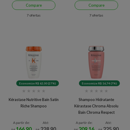
Compare
Compare
7 ofertas
7 ofertas
Economize R$ 62,00 (27%)
Economize R$ 16,74 (7%)
★
★
★
★
★
★
★
★
★
★
Kérastase Nutritive Bain Satin
Shampoo Hidratante
Riche Shampoo
Kérastase Chroma Absolu
Bain Chroma Respect
A partir de:
Até:
A partir de:
Até:
166,90
228,90
209,16
225,90
R$
R$
R$
R$