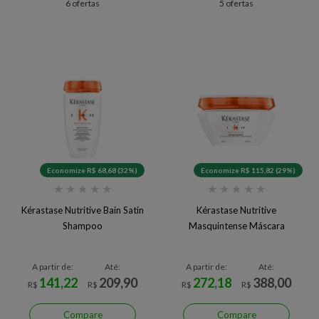
6 ofertas
5 ofertas
Economize R$ 68,68 (32%)
Economize R$ 115,82 (29%)
★
★
★
★
★
★
★
★
★
★
Kérastase Nutritive Bain Satin
Kérastase Nutritive
Shampoo
Masquintense Máscara
A partir de:
Até:
A partir de:
Até:
141,22
209,90
272,18
388,00
R$
R$
R$
R$
Compare
Compare