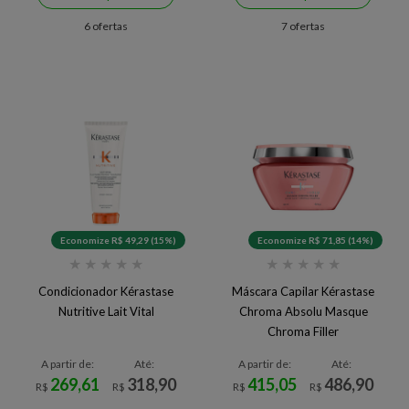
6 ofertas
7 ofertas
Economize R$ 49,29 (15%)
Economize R$ 71,85 (14%)
★
★
★
★
★
★
★
★
★
★
Condicionador Kérastase
Máscara Capilar Kérastase
Nutritive Lait Vital
Chroma Absolu Masque
Chroma Filler
A partir de:
Até:
A partir de:
Até:
269,61
318,90
415,05
486,90
R$
R$
R$
R$