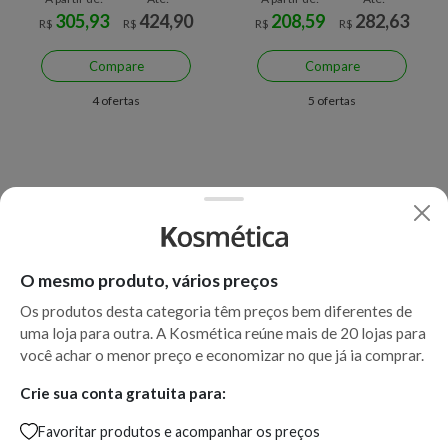
Renforçateur
305,93
424,90
208,59
282,63
R$
R$
R$
R$
Compare
Compare
4 ofertas
5 ofertas
O mesmo produto, vários preços
Os produtos desta categoria têm preços bem diferentes de
uma loja para outra. A Kosmética reúne mais de 20 lojas para
Economize R$ 65,10 (27%)
Economize R$ 18,13 (8%)
você achar o menor preço e economizar no que já ia comprar.
Shampoo Kérastase Elixir
Kérastase Densifique Bain
Ultime Le Bain
Densité - Shampoo
Crie sua conta gratuita para:
Favoritar produtos e acompanhar os preços
A partir de:
Até:
A partir de:
Até: