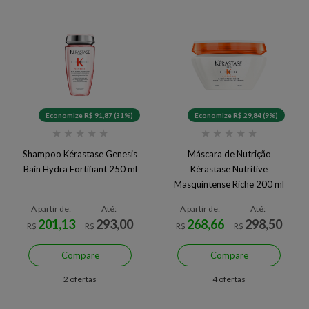
Economize R$ 91,87 (31%)
Economize R$ 29,84 (9%)
★
★
★
★
★
★
★
★
★
★
Shampoo Kérastase Genesis
Máscara de Nutrição
Bain Hydra Fortifiant 250 ml
Kérastase Nutritive
Masquintense Riche 200 ml
A partir de:
Até:
A partir de:
Até:
201,13
293,00
268,66
298,50
R$
R$
R$
R$
Compare
Compare
2 ofertas
4 ofertas