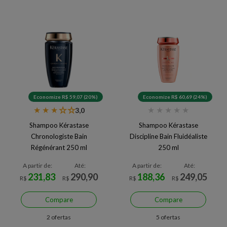
Economize R$ 59,07 (20%)
Economize R$ 60,69 (24%)
★
★
★
★
★
★
★
★
★
★
3,0
Shampoo Kérastase
Shampoo Kérastase
Chronologiste Bain
Discipline Bain Fluidéaliste
Régénérant 250 ml
250 ml
A partir de:
Até:
A partir de:
Até:
231,83
290,90
188,36
249,05
R$
R$
R$
R$
Compare
Compare
2 ofertas
5 ofertas