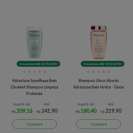
Economize R$ 32,74 (13%)
Economize R$ 39,50 (17%)
★
★
★
★
★
★
★
★
★
★
Kérastase Specifique Bain
Shampoo Gloss Absolu
Divalent Shampoo Limpeza
Kérastase Bain Hydra - Glaze
Profunda
A partir de:
Até:
A partir de:
Até:
209,16
241,90
180,40
219,90
R$
R$
R$
R$
Compare
Compare