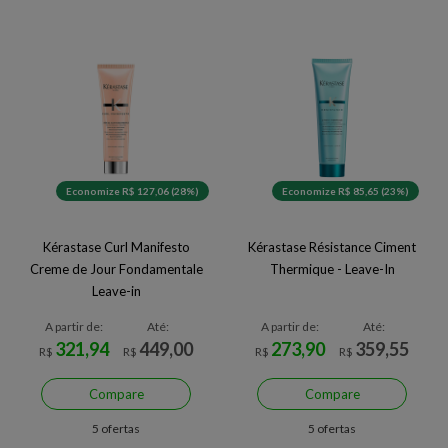
Economize R$ 127,06 (28%)
Economize R$ 85,65 (23%)
Kérastase Curl Manifesto
Kérastase Résistance Ciment
Creme de Jour Fondamentale
Thermique - Leave-In
Leave-in
A partir de:
Até:
A partir de:
Até:
321,94
449,00
273,90
359,55
R$
R$
R$
R$
Compare
Compare
5 ofertas
5 ofertas