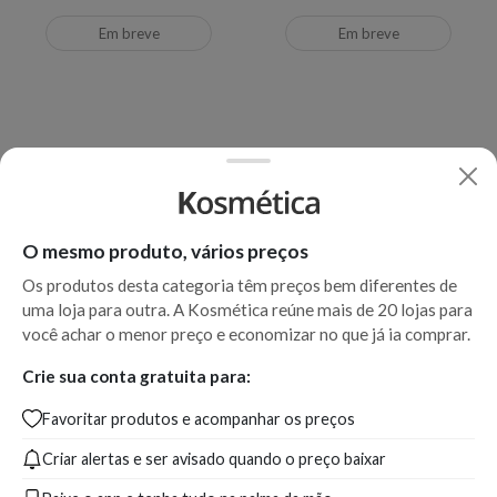
Em breve
Em breve
O mesmo produto, vários preços
Os produtos desta categoria têm preços bem diferentes de
uma loja para outra. A Kosmética reúne mais de 20 lojas para
você achar o menor preço e economizar no que já ia comprar.
Kérastase Discipline Keratine
Kérastase Nectar Thermique
Crie sua conta gratuita para:
Thermique - Leave-In
Restage - Leave-In
Favoritar produtos e acompanhar os preços
Criar alertas e ser avisado quando o preço baixar
Produto indisponível
Produto indisponível