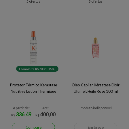
5 ofertas
3 ofertas
Economize R$ 63,51 (15%)
Protetor Térmico Kérastase
Óleo Capilar Kérastase Elixir
Nutritive Lotion Thermique
Ultime L'Huile Rose 100 ml
A partir de:
Até:
Produto indisponível
336,49
400,00
R$
R$
Compare
Em breve