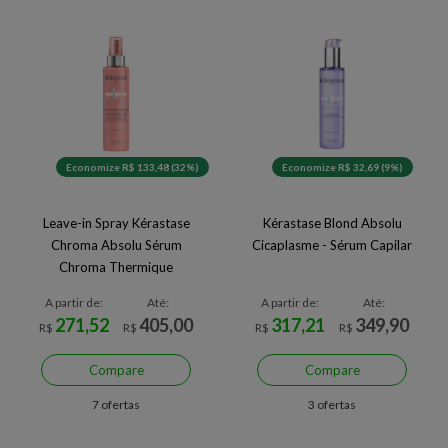
Economize R$ 133,48 (32%)
Economize R$ 32,69 (9%)
Leave-in Spray Kérastase
Kérastase Blond Absolu
Chroma Absolu Sérum
Cicaplasme - Sérum Capilar
Chroma Thermique
A partir de:
Até:
A partir de:
Até:
271,52
405,00
317,21
349,90
R$
R$
R$
R$
Compare
Compare
7 ofertas
3 ofertas