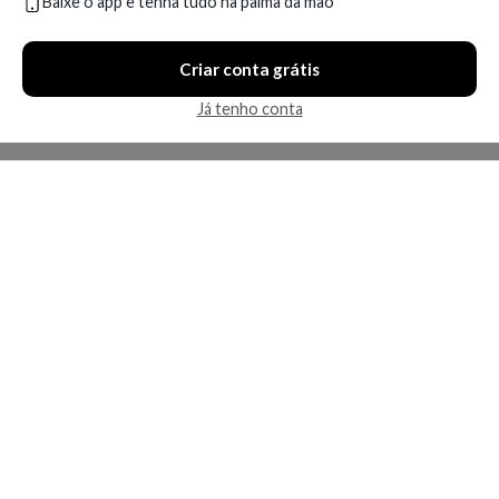
Baixe o app e tenha tudo na palma da mão
Em breve
Em breve
Criar conta grátis
Já tenho conta
Kérastase Aura Botanica II
Kérastase L'Incroyable
Créme de Boucles - Leave-In
Blowdry Crème - Leave-In
Produto indisponível
Produto indisponível