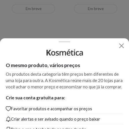
Em breve
Em breve
O mesmo produto, vários preços
Os produtos desta categoria têm preços bem diferentes de
uma loja para outra. A Kosmética reúne mais de 20 lojas para
você achar o menor preço e economizar no que já ia comprar.
Kérastase Discipline Keratine
Kérastase Nectar Thermique
Crie sua conta gratuita para:
Thermique - Leave-In
Restage - Leave-In
Favoritar produtos e acompanhar os preços
Criar alertas e ser avisado quando o preço baixar
Produto indisponível
Produto indisponível