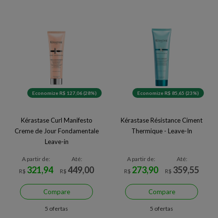
Economize R$ 127,06 (28%)
Economize R$ 85,65 (23%)
Kérastase Curl Manifesto
Kérastase Résistance Ciment
Creme de Jour Fondamentale
Thermique - Leave-In
Leave-in
A partir de:
Até:
A partir de:
Até:
321,94
449,00
273,90
359,55
R$
R$
R$
R$
Compare
Compare
5 ofertas
5 ofertas