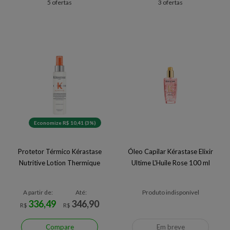
5 ofertas
3 ofertas
Economize R$ 10,41 (3%)
Protetor Térmico Kérastase
Óleo Capilar Kérastase Elixir
Nutritive Lotion Thermique
Ultime L'Huile Rose 100 ml
A partir de:
Até:
Produto indisponível
336,49
346,90
R$
R$
Compare
Em breve