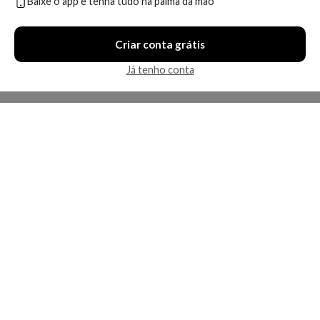
Baixe o app e tenha tudo na palma da mão
Em breve
Em breve
Criar conta grátis
Já tenho conta
Kérastase Aura Botanica II
Kérastase L'Incroyable
Créme de Boucles - Leave-In
Blowdry Crème - Leave-In
Produto indisponível
Produto indisponível