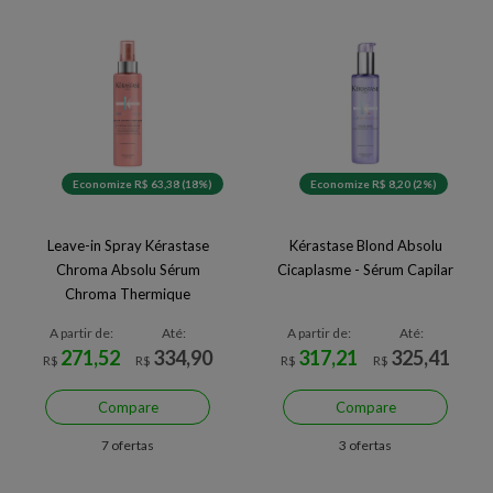
Economize R$ 63,38 (18%)
Economize R$ 8,20 (2%)
Leave-in Spray Kérastase
Kérastase Blond Absolu
Chroma Absolu Sérum
Cicaplasme - Sérum Capilar
Chroma Thermique
A partir de:
Até:
A partir de:
Até:
271,52
334,90
317,21
325,41
R$
R$
R$
R$
Compare
Compare
7 ofertas
3 ofertas