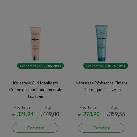
Economize R$ 127,06 (28%)
Economize R$ 85,65 (23%)
Kérastase Curl Manifesto
Kérastase Résistance Ciment
Creme de Jour Fondamentale
Thermique - Leave-In
Leave-in
A partir de:
Até:
A partir de:
Até:
321,94
449,00
273,90
359,55
R$
R$
R$
R$
Compare
Compare