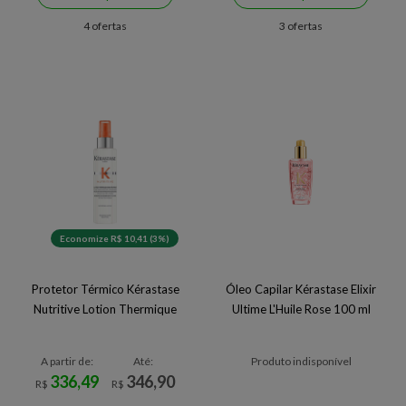
4 ofertas
3 ofertas
Economize R$ 10,41 (3%)
Protetor Térmico Kérastase
Óleo Capilar Kérastase Elixir
Nutritive Lotion Thermique
Ultime L'Huile Rose 100 ml
A partir de:
Até:
Produto indisponível
336,49
346,90
R$
R$