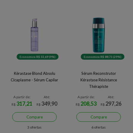
Economize R$ 32,69 (9%)
Economize R$ 88,73 (29%)
Kérastase Blond Absolu
Sérum Reconstrutor
Cicaplasme - Sérum Capilar
Kérastase Résistance
Thérapiste
A partir de:
Até:
A partir de:
Até:
317,21
349,90
208,53
297,26
R$
R$
R$
R$
Compare
Compare
3 ofertas
6 ofertas