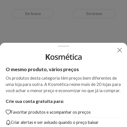
Em breve
Em breve
O mesmo produto, vários preços
Os produtos desta categoria têm preços bem diferentes de
uma loja para outra. A Kosmética reúne mais de 20 lojas para
você achar o menor preço e economizar no que já ia comprar.
Kérastase Crème UV Sublime
Kérastase Aura Botanica II
Crie sua conta gratuita para:
- Leave-In
Lait de Soie - Leave-In
Favoritar produtos e acompanhar os preços
Criar alertas e ser avisado quando o preço baixar
Produto indisponível
Produto indisponível