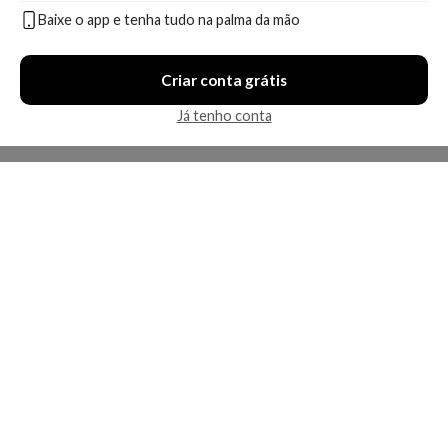
Baixe o app e tenha tudo na palma da mão
Em breve
Em breve
Criar conta grátis
Já tenho conta
Kérastase Discipline Keratine
Kérastase Nectar Thermique
Thermique - Leave-In
Restage - Leave-In
Produto indisponível
Produto indisponível