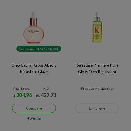
Economize R$ 122,75 (28%)
Óleo Capilar Gloss Absolu
Kérastase Première Huile
Kérastase Glaze
Gloss Óleo Reparador
A partir de:
Até:
Produto indisponível
304,96
427,71
R$
R$
Compare
Em breve
4 ofertas