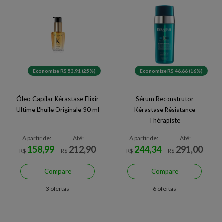
Economize R$ 53,91 (25%)
Economize R$ 46,66 (16%)
Óleo Capilar Kérastase Elixir
Sérum Reconstrutor
Ultime L'huile Originale 30 ml
Kérastase Résistance
Thérapiste
A partir de:
Até:
A partir de:
Até:
158,99
212,90
244,34
291,00
R$
R$
R$
R$
Compare
Compare
3 ofertas
6 ofertas