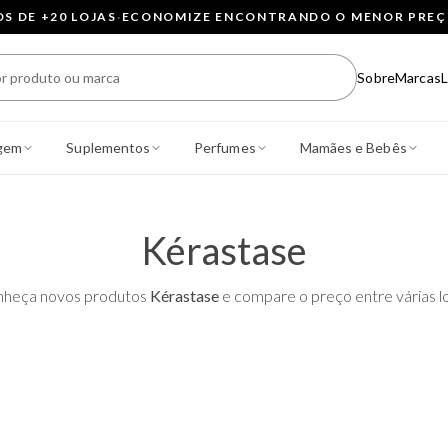
 DE +20 LOJAS
·
ECONOMIZE ENCONTRANDO O MENOR PRE
Sobre
Marcas
L
gem
Suplementos
Perfumes
Mamães e Bebês
Kérastase
heça novos produtos
Kérastase
e compare o preço entre várias lo