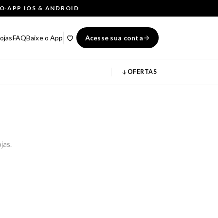
ÇO
·
APP IOS & ANDROID
ojas
FAQ
Baixe o App
Acesse sua conta
OFERTAS
jas.