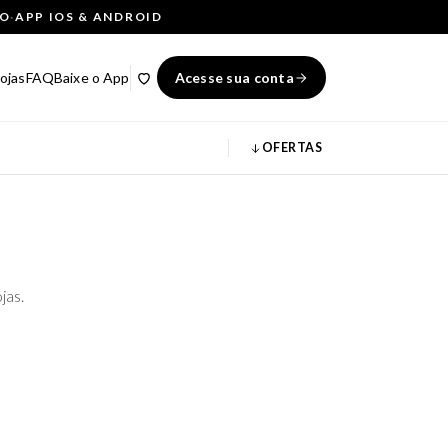
ÇO
·
APP IOS & ANDROID
ojas
FAQ
Baixe o App
Acesse sua conta
OFERTAS
jas.