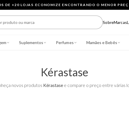
 DE +20 LOJAS
·
ECONOMIZE ENCONTRANDO O MENOR PRE
Sobre
Marcas
L
gem
Suplementos
Perfumes
Mamães e Bebês
Kérastase
heça novos produtos
Kérastase
e compare o preço entre várias lo