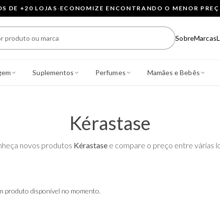
 DE +20 LOJAS
·
ECONOMIZE ENCONTRANDO O MENOR PRE
Sobre
Marcas
L
gem
Suplementos
Perfumes
Mamães e Bebês
Kérastase
heça novos produtos
Kérastase
e compare o preço entre várias lo
 produto disponível no momento.