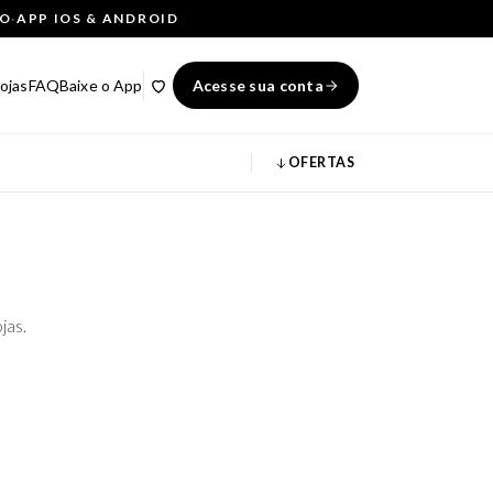
ÇO
·
APP IOS & ANDROID
ojas
FAQ
Baixe o App
Acesse sua conta
OFERTAS
jas.