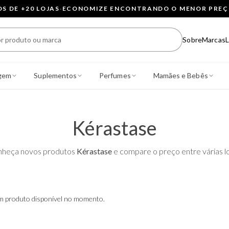
 DE +20 LOJAS
·
ECONOMIZE ENCONTRANDO O MENOR PRE
Sobre
Marcas
L
gem
Suplementos
Perfumes
Mamães e Bebês
Kérastase
heça novos produtos
Kérastase
e compare o preço entre várias lo
 produto disponível no momento.