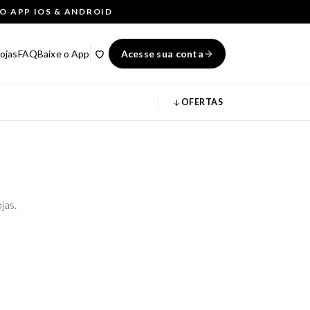
ÇO
·
APP IOS & ANDROID
ojas
FAQ
Baixe o App
Acesse sua conta
OFERTAS
jas.