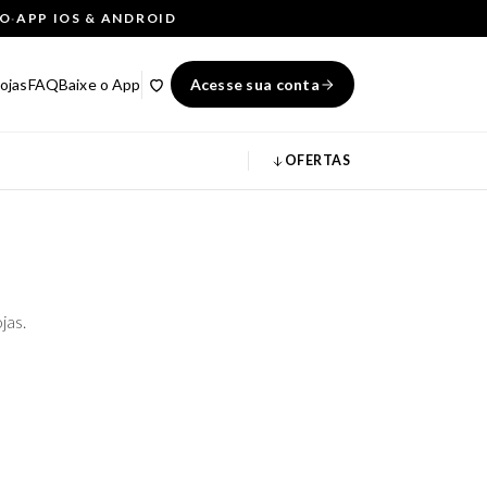
ÇO
·
APP IOS & ANDROID
ojas
FAQ
Baixe o App
Acesse sua conta
OFERTAS
jas.