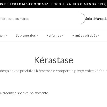
 DE +20 LOJAS
·
ECONOMIZE ENCONTRANDO O MENOR PRE
Sobre
Marcas
L
gem
Suplementos
Perfumes
Mamães e Bebês
Kérastase
heça novos produtos
Kérastase
e compare o preço entre várias lo
 produto disponível no momento.