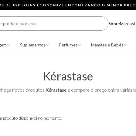
 DE +20 LOJAS
·
ECONOMIZE ENCONTRANDO O MENOR PRE
Sobre
Marcas
L
gem
Suplementos
Perfumes
Mamães e Bebês
Kérastase
heça novos produtos
Kérastase
e compare o preço entre várias lo
 produto disponível no momento.