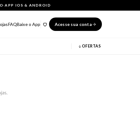
ÇO
·
APP IOS & ANDROID
ojas
FAQ
Baixe o App
Acesse sua conta
OFERTAS
jas.