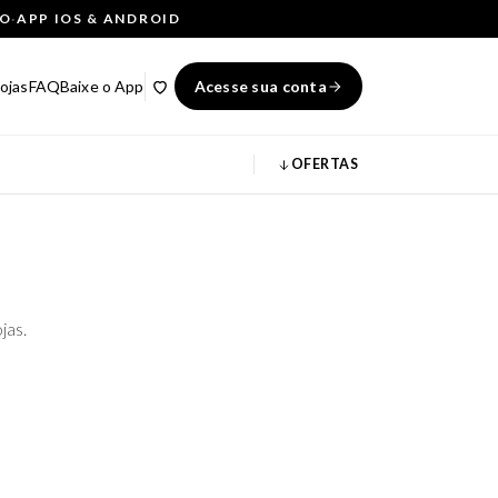
ÇO
·
APP IOS & ANDROID
ojas
FAQ
Baixe o App
Acesse sua conta
OFERTAS
jas.