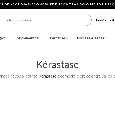
 DE +20 LOJAS
·
ECONOMIZE ENCONTRANDO O MENOR PRE
Sobre
Marcas
L
gem
Suplementos
Perfumes
Mamães e Bebês
Kérastase
heça novos produtos
Kérastase
e compare o preço entre várias lo