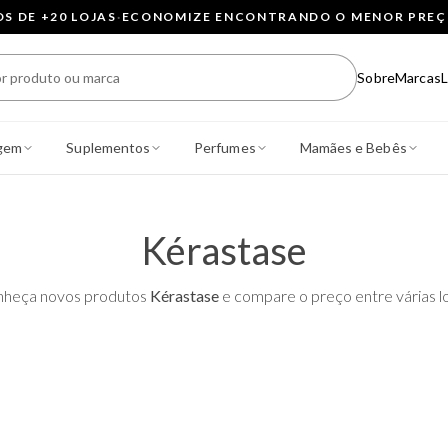
 DE +20 LOJAS
·
ECONOMIZE ENCONTRANDO O MENOR PRE
Sobre
Marcas
L
gem
Suplementos
Perfumes
Mamães e Bebês
Kérastase
heça novos produtos
Kérastase
e compare o preço entre várias lo