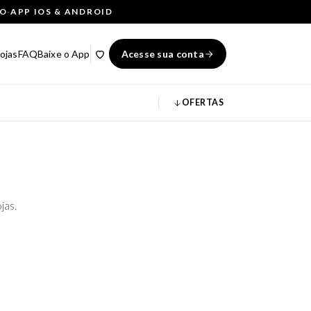
ÇO
·
APP IOS & ANDROID
ojas
FAQ
Baixe o App
Acesse sua conta
OFERTAS
jas.