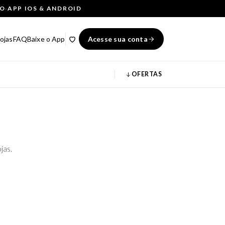
ÇO
·
APP IOS & ANDROID
ojas
FAQ
Baixe o App
Acesse sua conta
OFERTAS
jas.