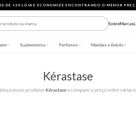
 DE +20 LOJAS
·
ECONOMIZE ENCONTRANDO O MENOR PRE
Sobre
Marcas
L
gem
Suplementos
Perfumes
Mamães e Bebês
Kérastase
heça novos produtos
Kérastase
e compare o preço entre várias lo