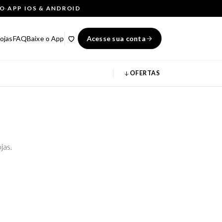
ÇO
·
APP IOS & ANDROID
ojas
FAQ
Baixe o App
Acesse sua conta
OFERTAS
jas.