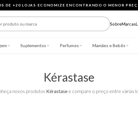
 DE +20 LOJAS
·
ECONOMIZE ENCONTRANDO O MENOR PRE
Sobre
Marcas
L
gem
Suplementos
Perfumes
Mamães e Bebês
Kérastase
heça novos produtos
Kérastase
e compare o preço entre várias lo