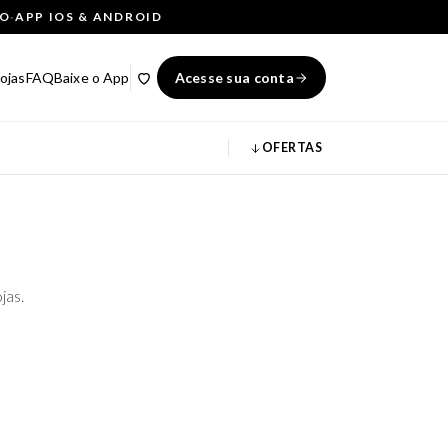
ÇO
·
APP IOS & ANDROID
ojas
FAQ
Baixe o App
Acesse sua conta
OFERTAS
jas.