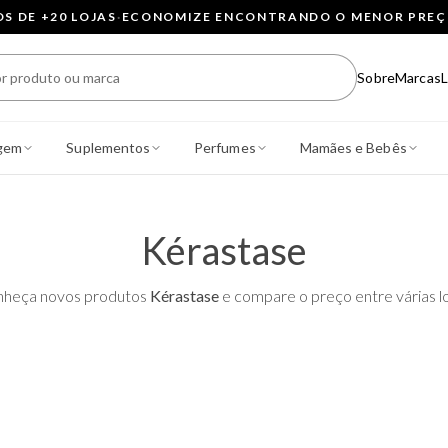
 DE +20 LOJAS
·
ECONOMIZE ENCONTRANDO O MENOR PRE
Sobre
Marcas
L
gem
Suplementos
Perfumes
Mamães e Bebês
Kérastase
heça novos produtos
Kérastase
e compare o preço entre várias lo