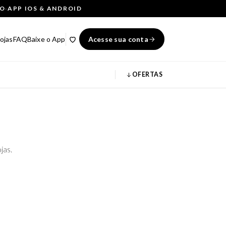
ÇO
·
APP IOS & ANDROID
ojas
FAQ
Baixe o App
Acesse sua conta
OFERTAS
jas.