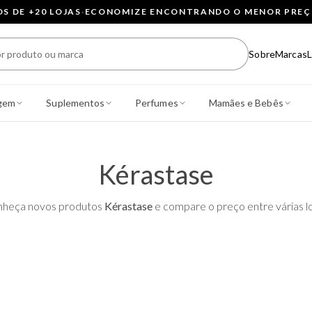
 DE +20 LOJAS
·
ECONOMIZE ENCONTRANDO O MENOR PRE
Sobre
Marcas
L
gem
Suplementos
Perfumes
Mamães e Bebês
Kérastase
heça novos produtos
Kérastase
e compare o preço entre várias lo