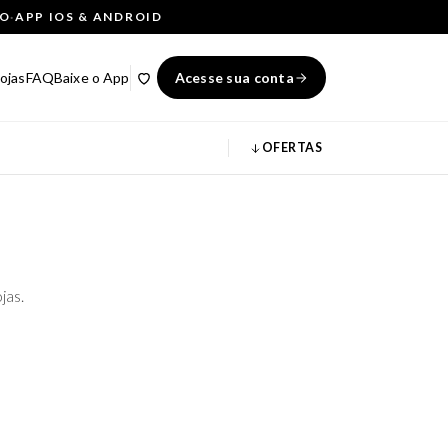
ÇO
·
APP IOS & ANDROID
ojas
FAQ
Baixe o App
Acesse sua conta
OFERTAS
jas.