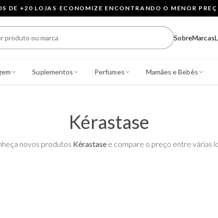
 DE +20 LOJAS
·
ECONOMIZE ENCONTRANDO O MENOR PRE
Sobre
Marcas
L
gem
Suplementos
Perfumes
Mamães e Bebês
Kérastase
heça novos produtos
Kérastase
e compare o preço entre várias lo