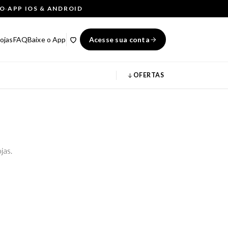
ÇO
·
APP IOS & ANDROID
ojas
FAQ
Baixe o App
Acesse sua conta
OFERTAS
jas.