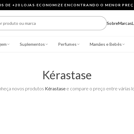
 DE +20 LOJAS
·
ECONOMIZE ENCONTRANDO O MENOR PRE
Sobre
Marcas
L
gem
Suplementos
Perfumes
Mamães e Bebês
Kérastase
heça novos produtos
Kérastase
e compare o preço entre várias lo