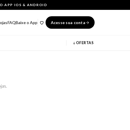
ÇO
·
APP IOS & ANDROID
ojas
FAQ
Baixe o App
Acesse sua conta
OFERTAS
jas.