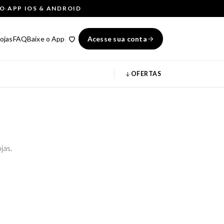
ÇO
·
APP IOS & ANDROID
ojas
FAQ
Baixe o App
Acesse sua conta
OFERTAS
jas.