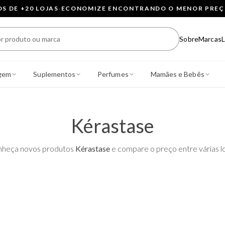
 DE +20 LOJAS
·
ECONOMIZE ENCONTRANDO O MENOR PRE
Sobre
Marcas
L
gem
Suplementos
Perfumes
Mamães e Bebês
Kérastase
heça novos produtos
Kérastase
e compare o preço entre várias lo