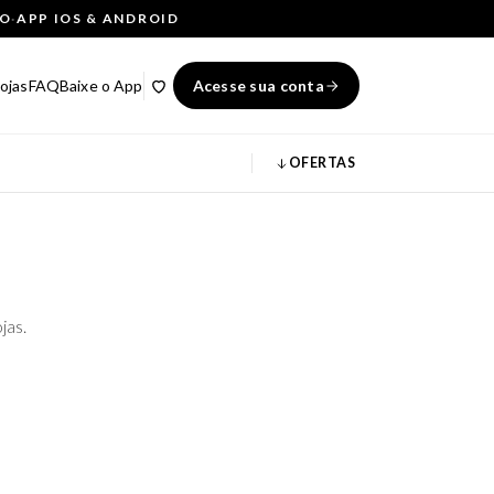
ÇO
·
APP IOS & ANDROID
ojas
FAQ
Baixe o App
Acesse sua conta
OFERTAS
jas.