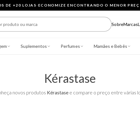
 DE +20 LOJAS
·
ECONOMIZE ENCONTRANDO O MENOR PRE
Sobre
Marcas
L
gem
Suplementos
Perfumes
Mamães e Bebês
Kérastase
heça novos produtos
Kérastase
e compare o preço entre várias lo