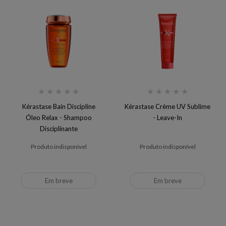
★
★
★
★
★
★
★
★
★
★
Kérastase Bain Discipline
Kérastase Crème UV Sublime
Óleo Relax - Shampoo
- Leave-In
Disciplinante
Produto indisponível
Produto indisponível
Em breve
Em breve