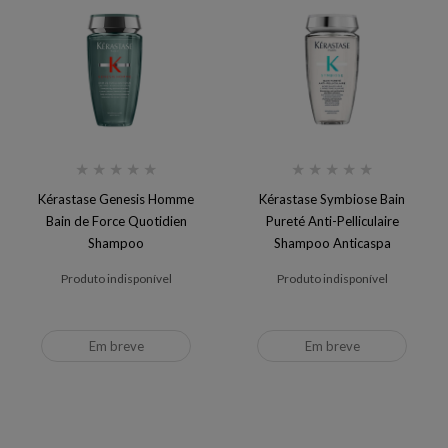
★
★
★
★
★
★
★
★
★
★
Kérastase Genesis Homme
Kérastase Symbiose Bain
Bain de Force Quotidien
Pureté Anti-Pelliculaire
Shampoo
Shampoo Anticaspa
Produto indisponível
Produto indisponível
Em breve
Em breve