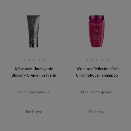
★
★
★
★
★
★
★
★
★
★
Kérastase L'Incroyable
Kérastase Reflection Bain
Blowdry Crème - Leave-In
Chromatique - Shampoo
Produto indisponível
Produto indisponível
Em breve
Em breve