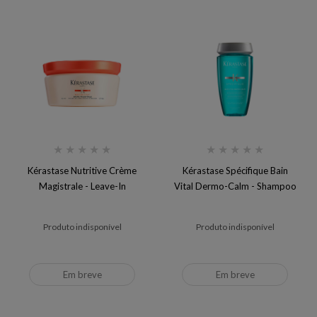
★
★
★
★
★
★
★
★
★
★
Kérastase Nutritive Crème
Kérastase Spécifique Bain
Magistrale - Leave-In
Vital Dermo-Calm - Shampoo
Produto indisponível
Produto indisponível
Em breve
Em breve