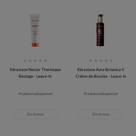
★
★
★
★
★
★
★
★
★
★
Kérastase Nectar Thermique
Kérastase Aura Botanica II
Restage - Leave-In
Créme de Boucles - Leave-In
Produto indisponível
Produto indisponível
Em breve
Em breve