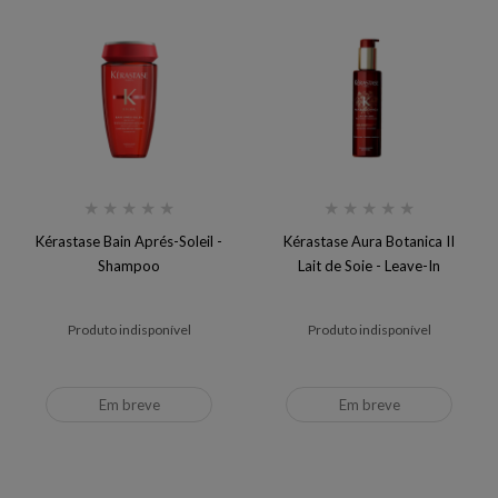
★
★
★
★
★
★
★
★
★
★
Kérastase Bain Aprés-Soleil -
Kérastase Aura Botanica II
Shampoo
Lait de Soie - Leave-In
Produto indisponível
Produto indisponível
Em breve
Em breve