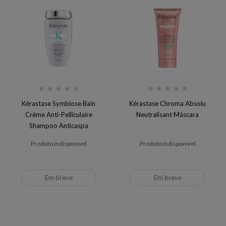
★
★
★
★
★
★
★
★
★
★
Kérastase Symbiose Bain
Kérastase Chroma Absolu
Crème Anti-Pelliculaire
Neutralisant Máscara
Shampoo Anticaspa
Produto indisponível
Produto indisponível
Em breve
Em breve