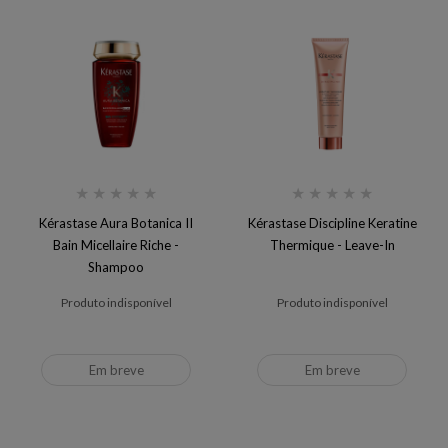
★
★
★
★
★
★
★
★
★
★
Kérastase Aura Botanica II
Kérastase Discipline Keratine
Bain Micellaire Riche -
Thermique - Leave-In
Shampoo
Produto indisponível
Produto indisponível
Em breve
Em breve