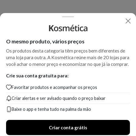
O mesmo produto, vários preços
Os produtos desta categoria têm preços bem diferentes de
uma loja para outra. A Kosmética reúne mais de 20 lojas para
você achar o menor preço e economizar no que já ia comprar.
Kérastase Spécifique Bain
Kérastase Spécifique Bain
Riche Dermo-Calm -
Antipelliculaire - Shampoo
Crie sua conta gratuita para:
Shampoo
Favoritar produtos e acompanhar os preços
Produto indisponível
Produto indisponível
Criar alertas e ser avisado quando o preço baixar
Baixe o app e tenha tudo na palma da mão
Em breve
Em breve
Criar conta grátis