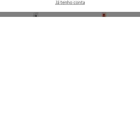
Já tenho conta
Kérastase L’Incroyable
Kérastase Discipline
Blowdry - Leave-In
Fluidissime - Leave-In
Produto indisponível
Produto indisponível
Em breve
Em breve