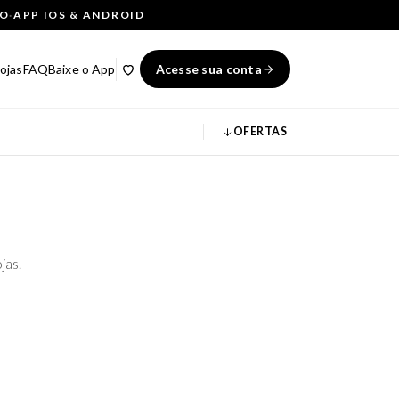
ÇO
·
APP IOS & ANDROID
ojas
FAQ
Baixe o App
Acesse sua conta
OFERTAS
jas.