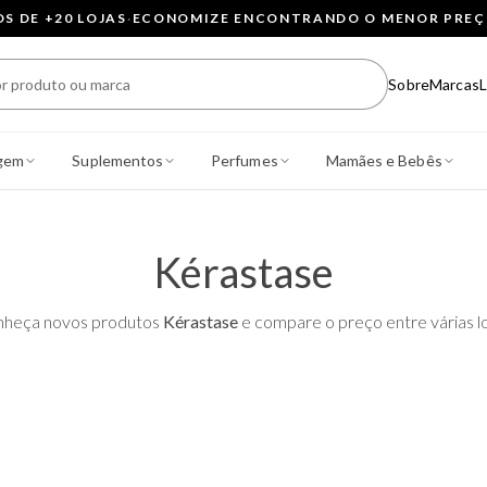
 DE +20 LOJAS
·
ECONOMIZE ENCONTRANDO O MENOR PRE
Sobre
Marcas
L
gem
Suplementos
Perfumes
Mamães e Bebês
Kérastase
heça novos produtos
Kérastase
e compare o preço entre várias lo