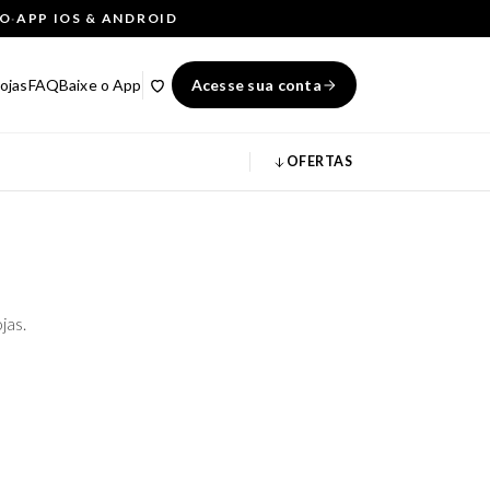
ÇO
·
APP IOS & ANDROID
ojas
FAQ
Baixe o App
Acesse sua conta
OFERTAS
jas.