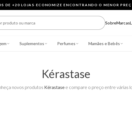
 DE +20 LOJAS
·
ECONOMIZE ENCONTRANDO O MENOR PRE
Sobre
Marcas
L
gem
Suplementos
Perfumes
Mamães e Bebês
Kérastase
heça novos produtos
Kérastase
e compare o preço entre várias lo