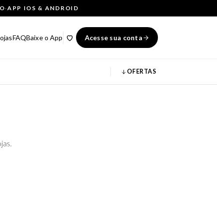
ÇO
·
APP IOS & ANDROID
ojas
FAQ
Baixe o App
Acesse sua conta
OFERTAS
jas.