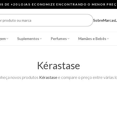
 DE +20 LOJAS
·
ECONOMIZE ENCONTRANDO O MENOR PRE
Sobre
Marcas
L
gem
Suplementos
Perfumes
Mamães e Bebês
Kérastase
heça novos produtos
Kérastase
e compare o preço entre várias lo