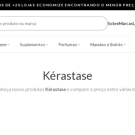
 DE +20 LOJAS
·
ECONOMIZE ENCONTRANDO O MENOR PRE
Sobre
Marcas
L
gem
Suplementos
Perfumes
Mamães e Bebês
Kérastase
heça novos produtos
Kérastase
e compare o preço entre várias lo