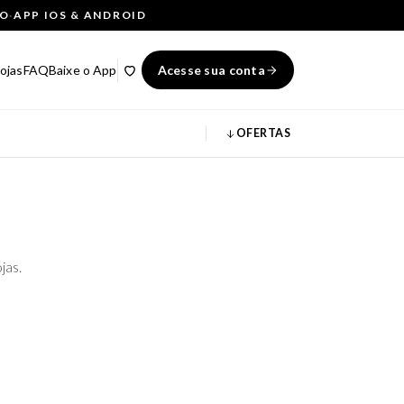
ÇO
·
APP IOS & ANDROID
ojas
FAQ
Baixe o App
Acesse sua conta
OFERTAS
jas.