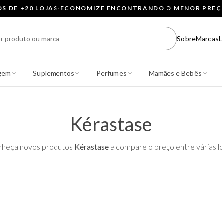
 DE +20 LOJAS
·
ECONOMIZE ENCONTRANDO O MENOR PRE
Sobre
Marcas
L
gem
Suplementos
Perfumes
Mamães e Bebês
Kérastase
heça novos produtos
Kérastase
e compare o preço entre várias lo