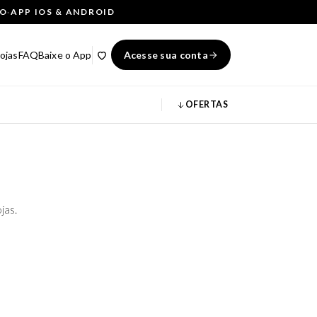
ÇO
·
APP IOS & ANDROID
ojas
FAQ
Baixe o App
Acesse sua conta
OFERTAS
jas.