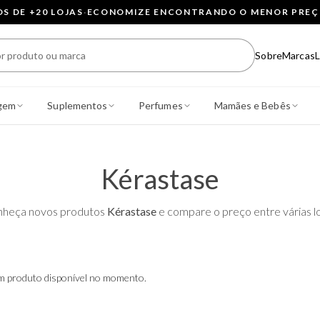
 DE +20 LOJAS
·
ECONOMIZE ENCONTRANDO O MENOR PRE
Sobre
Marcas
L
gem
Suplementos
Perfumes
Mamães e Bebês
Kérastase
heça novos produtos
Kérastase
e compare o preço entre várias lo
 produto disponível no momento.