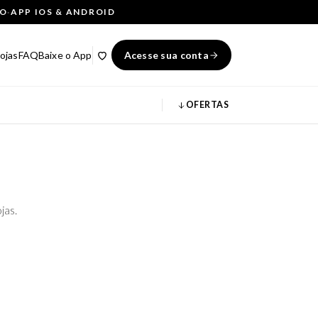
ÇO
·
APP IOS & ANDROID
ojas
FAQ
Baixe o App
Acesse sua conta
OFERTAS
jas.