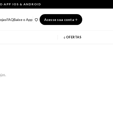
ÇO
·
APP IOS & ANDROID
ojas
FAQ
Baixe o App
Acesse sua conta
OFERTAS
jas.