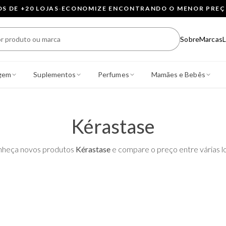
 DE +20 LOJAS
·
ECONOMIZE ENCONTRANDO O MENOR PRE
Sobre
Marcas
L
gem
Suplementos
Perfumes
Mamães e Bebês
Kérastase
heça novos produtos
Kérastase
e compare o preço entre várias lo