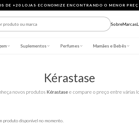
 DE +20 LOJAS
·
ECONOMIZE ENCONTRANDO O MENOR PRE
Sobre
Marcas
L
gem
Suplementos
Perfumes
Mamães e Bebês
Kérastase
heça novos produtos
Kérastase
e compare o preço entre várias lo
 produto disponível no momento.