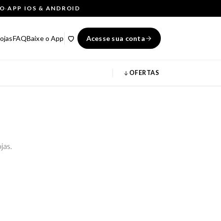
ÇO
·
APP IOS & ANDROID
ojas
FAQ
Baixe o App
Acesse sua conta
OFERTAS
jas.