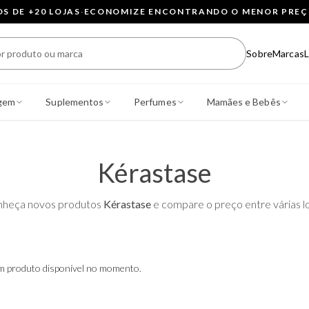
 DE +20 LOJAS
·
ECONOMIZE ENCONTRANDO O MENOR PRE
Sobre
Marcas
L
gem
Suplementos
Perfumes
Mamães e Bebês
Kérastase
heça novos produtos
Kérastase
e compare o preço entre várias lo
 produto disponível no momento.