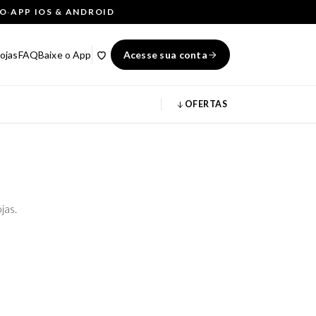
ÇO
·
APP IOS & ANDROID
ojas
FAQ
Baixe o App
Acesse sua conta
OFERTAS
jas.