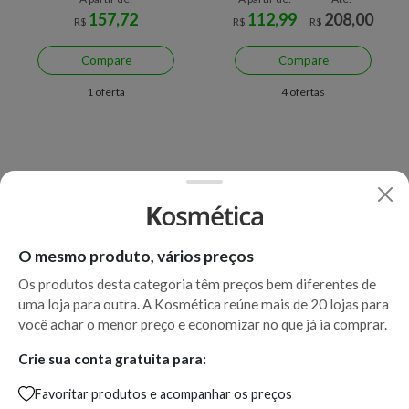
157,72
112,99
208,00
R$
R$
R$
Compare
Compare
1 oferta
4 ofertas
O mesmo produto, vários preços
Os produtos desta categoria têm preços bem diferentes de
uma loja para outra. A Kosmética reúne mais de 20 lojas para
você achar o menor preço e economizar no que já ia comprar.
Joico K-PAK Clarifying Smart
Joico K-Pak Color Therapy
Release - Shampoo
Color-Protecting
Crie sua conta gratuita para:
Antirresíduo 300ml
Condicionador
Favoritar produtos e acompanhar os preços
A partir de:
A partir de: