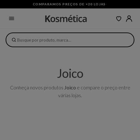
COMPARAMOS PREÇOS DE +20 LOJAS
·
Joico
Conheça novos produtos
Joico
e compare o preço entre
várias lojas.