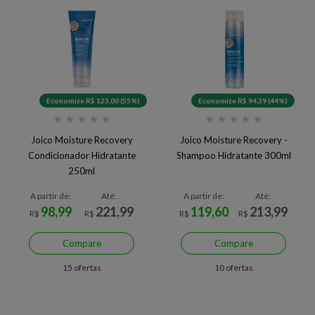
Economize R$ 123,00 (55%)
Economize R$ 94,39 (44%)
★
★
★
★
★
★
★
★
★
★
Joico Moisture Recovery
Joico Moisture Recovery -
Condicionador Hidratante
Shampoo Hidratante 300ml
250ml
A partir de:
Até:
A partir de:
Até:
98,99
221,99
119,60
213,99
R$
R$
R$
R$
Compare
Compare
15 ofertas
10 ofertas