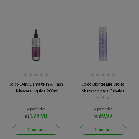
★
★
★
★
★
★
★
★
★
★
Joico Defy Damage In A Flash
Joico Blonde Life Violet
- Máscara Líquida 200ml
Shampoo para Cabelos
Loiros
A partir de:
A partir de:
179,90
69,99
R$
R$
Compare
Compare