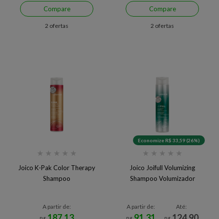
Compare
Compare
2 ofertas
2 ofertas
Economize R$ 33,59 (26%)
★
★
★
★
★
★
★
★
★
★
Joico K-Pak Color Therapy
Joico Joifull Volumizing
Shampoo
Shampoo Volumizador
A partir de:
A partir de:
Até:
187,13
91,31
124,90
R$
R$
R$