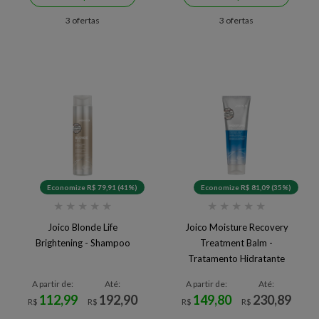
3 ofertas
3 ofertas
Economize R$ 79,91 (41%)
Economize R$ 81,09 (35%)
★
★
★
★
★
★
★
★
★
★
Joico Blonde Life
Joico Moisture Recovery
Brightening - Shampoo
Treatment Balm -
Tratamento Hidratante
A partir de:
Até:
A partir de:
Até:
112,99
192,90
149,80
230,89
R$
R$
R$
R$