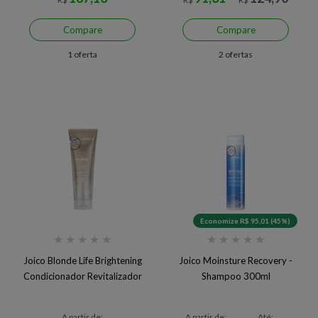
Compare
Compare
1 oferta
2 ofertas
Economize R$ 95,01 (45%)
★
★
★
★
★
★
★
★
★
★
Joico Blonde Life Brightening
Joico Moinsture Recovery -
Condicionador Revitalizador
Shampoo 300ml
A partir de:
A partir de:
Até: