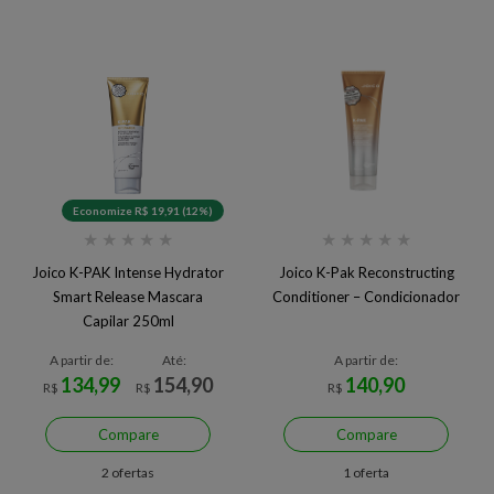
Economize R$ 19,91 (12%)
★
★
★
★
★
★
★
★
★
★
Joico K-PAK Intense Hydrator
Joico K-Pak Reconstructing
Smart Release Mascara
Conditioner – Condicionador
Capilar 250ml
A partir de:
Até:
A partir de:
134,99
154,90
140,90
R$
R$
R$
Compare
Compare
2 ofertas
1 oferta