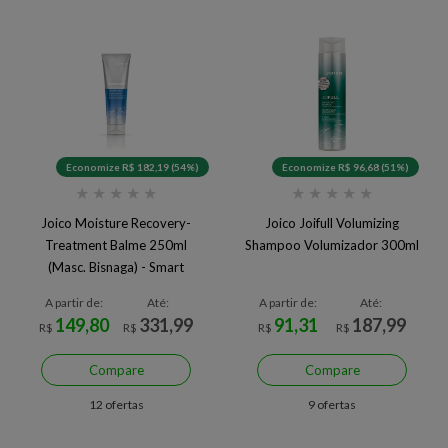
Economize R$ 182,19 (54%)
Economize R$ 96,68 (51%)
★
★
★
★
★
★
★
★
★
★
Joico Moisture Recovery-
Joico Joifull Volumizing
Treatment Balme 250ml
Shampoo Volumizador 300ml
(Masc. Bisnaga) - Smart
Release
A partir de:
Até:
A partir de:
Até:
149,80
331,99
91,31
187,99
R$
R$
R$
R$
Compare
Compare
12 ofertas
9 ofertas