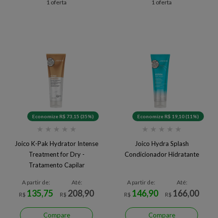
1 oferta
1 oferta
Economize R$ 73,15 (35%)
Economize R$ 19,10 (11%)
★
★
★
★
★
★
★
★
★
★
Joico K-Pak Hydrator Intense
Joico Hydra Splash
Treatment for Dry -
Condicionador Hidratante
Tratamento Capilar
A partir de:
Até:
A partir de:
Até:
135,75
208,90
146,90
166,00
R$
R$
R$
R$
Compare
Compare