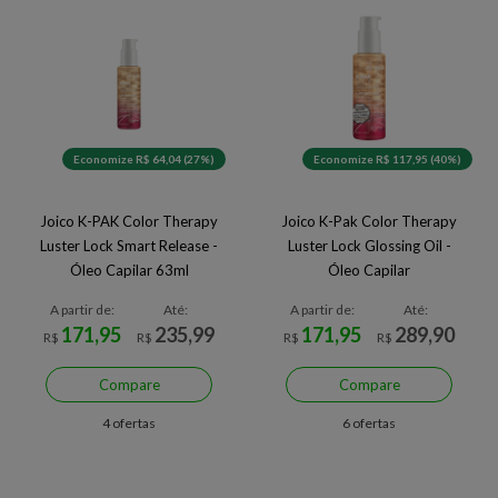
Economize R$ 64,04 (27%)
Economize R$ 117,95 (40%)
Joico K-PAK Color Therapy
Joico K-Pak Color Therapy
Luster Lock Smart Release -
Luster Lock Glossing Oil -
Óleo Capilar 63ml
Óleo Capilar
A partir de:
Até:
A partir de:
Até:
171,95
235,99
171,95
289,90
R$
R$
R$
R$
Compare
Compare
4 ofertas
6 ofertas