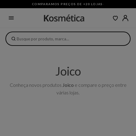
COMPARAMOS PREÇOS DE +20 LOJAS
·
Joico
Conheça novos produtos
Joico
e compare o preço entre
várias lojas.