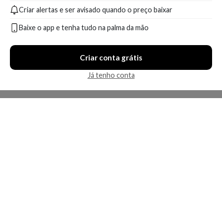
199,90
361,90
200,09
317,49
Criar alertas e ser avisado quando o preço baixar
R$
R$
R$
R$
Baixe o app e tenha tudo na palma da mão
Compare
Compare
4 ofertas
5 ofertas
Criar conta grátis
Já tenho conta
Economize R$ 271,50 (53%)
Joico Blonde Life Brightening
Joico Blonde Life Brightening
Condicionador Revitalizador
Shampoo 1L
A partir de:
A partir de:
Até: