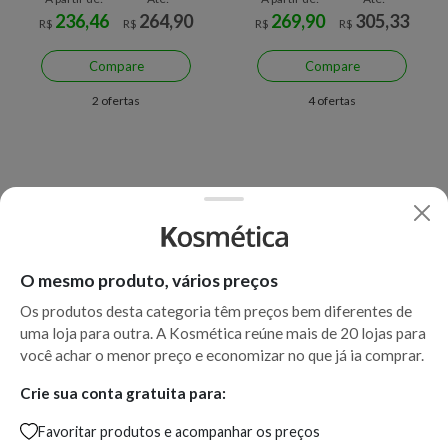
236,46
264,90
269,90
305,33
R$
R$
R$
R$
Compare
Compare
2 ofertas
4 ofertas
O mesmo produto, vários preços
Os produtos desta categoria têm preços bem diferentes de
uma loja para outra. A Kosmética reúne mais de 20 lojas para
Economize R$ 162,00 (44%)
Economize R$ 117,40 (36%)
você achar o menor preço e economizar no que já ia comprar.
Joico K-Pak To Repair
Joico K-PAK Color Therapy
Damage Tamanho
Shampoo 1L
Crie sua conta gratuita para:
Profissional - Condicionador
Reconstrutor
Favoritar produtos e acompanhar os preços
A partir de:
Até:
A partir de:
Até: