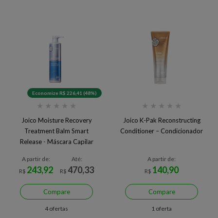
Economize R$ 226,41 (48%)
★
★
★
★
★
★
★
★
★
★
Joico Moisture Recovery
Joico K-Pak Reconstructing
Treatment Balm Smart
Conditioner – Condicionador
Release - Máscara Capilar
500ml
A partir de:
Até:
A partir de:
243,92
470,33
140,90
R$
R$
R$
Compare
Compare
4 ofertas
1 oferta