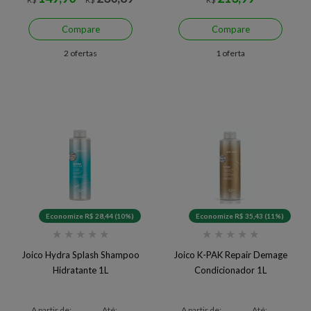
Compare
Compare
2 ofertas
1 oferta
Economize R$ 28,44 (10%)
Economize R$ 35,43 (11%)
★
★
★
★
★
★
★
★
★
★
Joico Hydra Splash Shampoo
Joico K-PAK Repair Demage
Hidratante 1L
Condicionador 1L
A partir de:
Até:
A partir de:
Até: