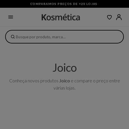
COMPARAMOS PREÇOS DE +20 LOJAS
·
Joico
Conheça novos produtos
Joico
e compare o preço entre
várias lojas.