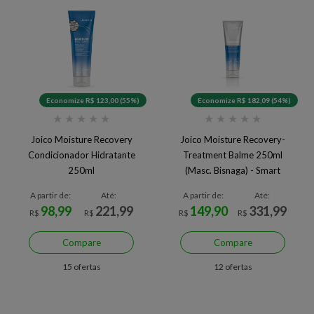
Economize R$ 123,00 (55%)
Economize R$ 182,09 (54%)
★
★
★
★
★
★
★
★
★
★
Joico Moisture Recovery
Joico Moisture Recovery-
Condicionador Hidratante
Treatment Balme 250ml
250ml
(Masc. Bisnaga) - Smart
Release
A partir de:
Até:
A partir de:
Até:
98,99
221,99
149,90
331,99
R$
R$
R$
R$
Compare
Compare
15 ofertas
12 ofertas