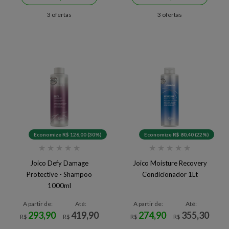
3 ofertas
3 ofertas
Economize R$ 126,00 (30%)
Economize R$ 80,40 (22%)
★
★
★
★
★
★
★
★
★
★
Joico Defy Damage
Joico Moisture Recovery
Protective - Shampoo
Condicionador 1Lt
1000ml
A partir de:
Até:
A partir de:
Até:
293,90
419,90
274,90
355,30
R$
R$
R$
R$