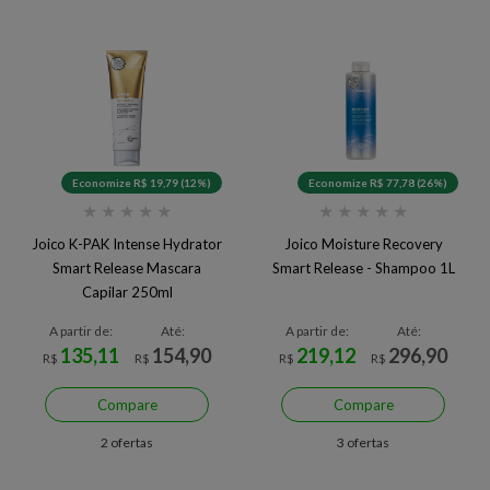
Economize R$ 19,79 (12%)
Economize R$ 77,78 (26%)
★
★
★
★
★
★
★
★
★
★
Joico K-PAK Intense Hydrator
Joico Moisture Recovery
Smart Release Mascara
Smart Release - Shampoo 1L
Capilar 250ml
A partir de:
Até:
A partir de:
Até:
135,11
154,90
219,12
296,90
R$
R$
R$
R$
Compare
Compare
2 ofertas
3 ofertas