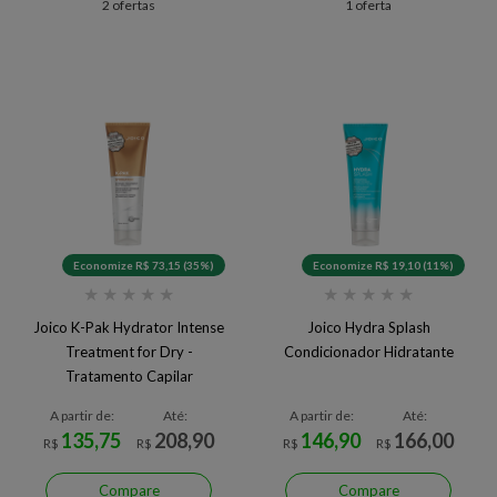
2 ofertas
1 oferta
Economize R$ 73,15 (35%)
Economize R$ 19,10 (11%)
★
★
★
★
★
★
★
★
★
★
Joico K-Pak Hydrator Intense
Joico Hydra Splash
Treatment for Dry -
Condicionador Hidratante
Tratamento Capilar
A partir de:
Até:
A partir de:
Até:
135,75
208,90
146,90
166,00
R$
R$
R$
R$
Compare
Compare