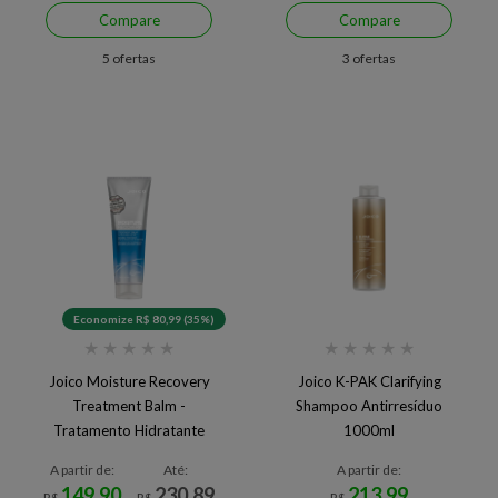
Compare
Compare
5 ofertas
3 ofertas
Economize R$ 80,99 (35%)
★
★
★
★
★
★
★
★
★
★
Joico Moisture Recovery
Joico K-PAK Clarifying
Treatment Balm -
Shampoo Antirresíduo
Tratamento Hidratante
1000ml
A partir de:
Até:
A partir de:
149,90
230,89
213,99
R$
R$
R$