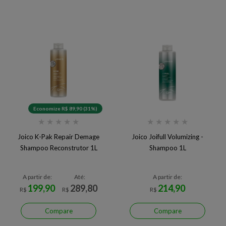
Economize R$ 89,90 (31%)
★
★
★
★
★
★
★
★
★
★
Joico K-Pak Repair Demage
Joico Joifull Volumizing -
Shampoo Reconstrutor 1L
Shampoo 1L
A partir de:
Até:
A partir de:
199,90
289,80
214,90
R$
R$
R$
Compare
Compare