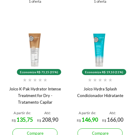
1 oferta
1 oferta
Economize R$ 73,15 (35%)
Economize R$ 19,10 (11%)
★
★
★
★
★
★
★
★
★
★
Joico K-Pak Hydrator Intense
Joico Hydra Splash
Treatment for Dry -
Condicionador Hidratante
Tratamento Capilar
A partir de:
Até:
A partir de:
Até:
135,75
208,90
146,90
166,00
R$
R$
R$
R$
Compare
Compare