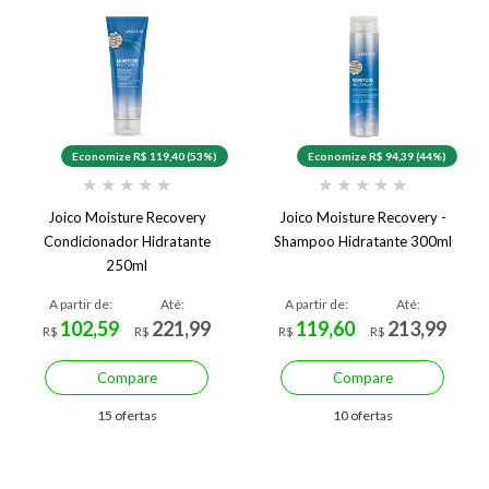
Economize R$ 119,40 (53%)
Economize R$ 94,39 (44%)
★
★
★
★
★
★
★
★
★
★
Joico Moisture Recovery
Joico Moisture Recovery -
Condicionador Hidratante
Shampoo Hidratante 300ml
250ml
A partir de:
Até:
A partir de:
Até:
102,59
221,99
119,60
213,99
R$
R$
R$
R$
Compare
Compare
15 ofertas
10 ofertas