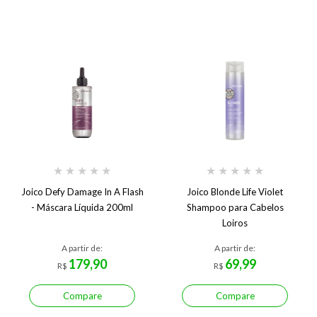
★
★
★
★
★
★
★
★
★
★
Joico Defy Damage In A Flash
Joico Blonde Life Violet
- Máscara Líquida 200ml
Shampoo para Cabelos
Loiros
A partir de:
A partir de:
179,90
69,99
R$
R$
Compare
Compare