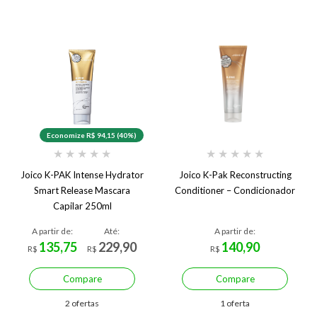
Economize R$ 94,15 (40%)
★
★
★
★
★
★
★
★
★
★
Joico K-PAK Intense Hydrator
Joico K-Pak Reconstructing
Smart Release Mascara
Conditioner – Condicionador
Capilar 250ml
A partir de:
Até:
A partir de:
135,75
229,90
140,90
R$
R$
R$
Compare
Compare
2 ofertas
1 oferta