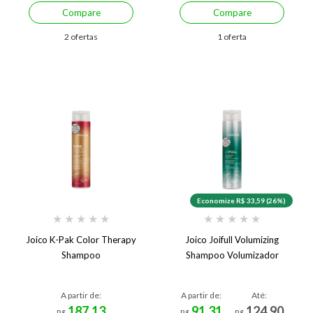
Compare
Compare
2 ofertas
1 oferta
Economize R$ 33,59 (26%)
★
★
★
★
★
★
★
★
★
★
Joico K-Pak Color Therapy
Joico Joifull Volumizing
Shampoo
Shampoo Volumizador
A partir de:
A partir de:
Até:
187,13
91,31
124,90
R$
R$
R$