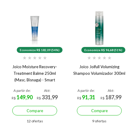
Economize R$ 182,09 (54%)
Economize R$ 96,68 (51%)
★
★
★
★
★
★
★
★
★
★
Joico Moisture Recovery-
Joico Joifull Volumizing
Treatment Balme 250ml
Shampoo Volumizador 300ml
(Masc. Bisnaga) - Smart
Release
A partir de:
Até:
A partir de:
Até:
149,90
331,99
91,31
187,99
R$
R$
R$
R$
Compare
Compare
12 ofertas
9 ofertas