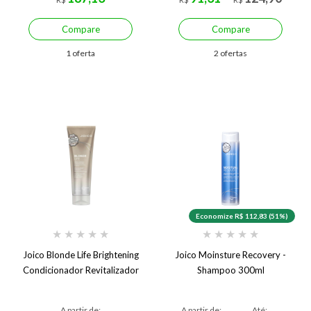
Compare
Compare
1 oferta
2 ofertas
Economize R$ 112,83 (51%)
★
★
★
★
★
★
★
★
★
★
Joico Blonde Life Brightening
Joico Moinsture Recovery -
Condicionador Revitalizador
Shampoo 300ml
A partir de:
A partir de:
Até: