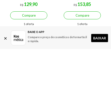
129,90
153,85
R$
R$
Compare
Compare
1 oferta
1 oferta
BAIXE O APP
Compare o preço de cosméticos de forma fácil
BAIXAR
e rápida.
Economize R$ 49,94 (25%)
Economize R$ 23,00 (11%)
Joico Blonde Life Violet
Shampoo Joico Innerjoi
Condicionador para Cabelos
Home Care Preserve 300ml
Loiros
300ml
A partir de:
Até:
A partir de:
Até: