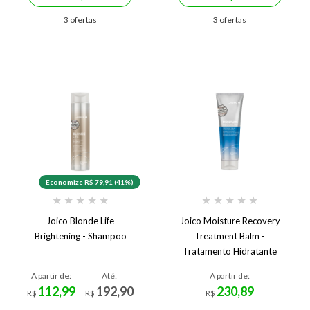
3 ofertas
3 ofertas
Economize R$ 79,91 (41%)
★
★
★
★
★
★
★
★
★
★
Joico Blonde Life
Joico Moisture Recovery
Brightening - Shampoo
Treatment Balm -
Tratamento Hidratante
A partir de:
Até:
A partir de:
112,99
192,90
230,89
R$
R$
R$