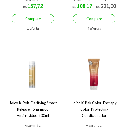
157,72
108,17
221,00
R$
R$
R$
Compare
Compare
1 oferta
4 ofertas
Joico K-PAK Clarifying Smart
Joico K-Pak Color Therapy
Release - Shampoo
Color-Protecting
Antirresíduo 300ml
Condicionador
A partir de:
A partir de: